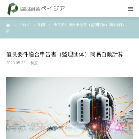
ーム
ブログ
制度
優良要件適合申告書（監理団体）簡易自動
組合概要
計…
お知らせ
優良要件適合申告書（監理団体）簡易自動計算
BLOG
2023.05.22
制度
試験
採用情報