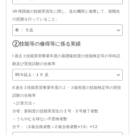
Ⅶ 帰国後の技能実習生に関し、送出機関と連携して、就職先
の把握を行っていること。
②技能等の修得等に係る実績
Ⅰ 過去３技能実習事業年度の基礎級程度の技能検定等の学科試
験及び実技試験の合格率
Ⅱ 過去３技能実習事業年度の２・３級程度の技能検定等の実技
試験の合格率
＜計算方法＞
分母：新制度の技能実習生の 2 号・3 号修了者数
－うちやむを得ない不受検者数
分子：（3 級合格者数＋2 級合格者数×1.5）×1.2