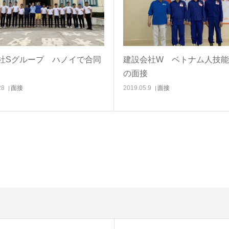
社Sグループ ハノイで合同
建設会社W ベトナム人技
の面接
28
面接
2019.05.9
面接