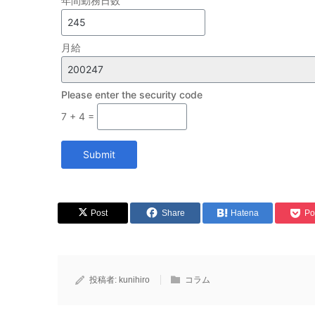
年間勤務日数
月給
Please enter the security code
7 + 4 =
Submit
Post
Share
Hatena
Po
投稿者:
kunihiro
コラム