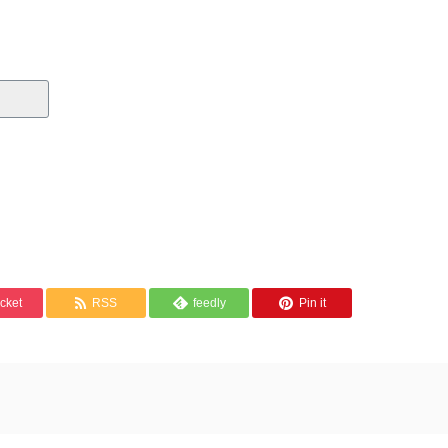
cket
RSS
feedly
Pin it