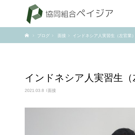
ホーム
ブログ
面接
インドネシア人実習生（左官業
インドネシア人実習生（
2021.03.8
面接