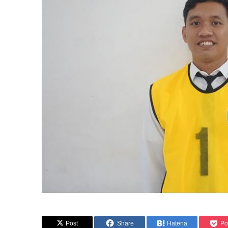
Post
Share
Hatena
Po