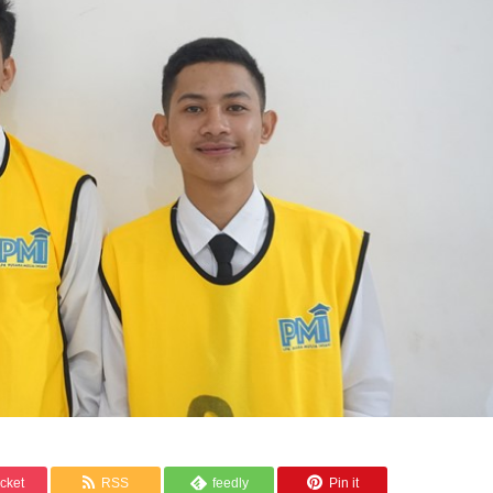
cket
RSS
feedly
Pin it