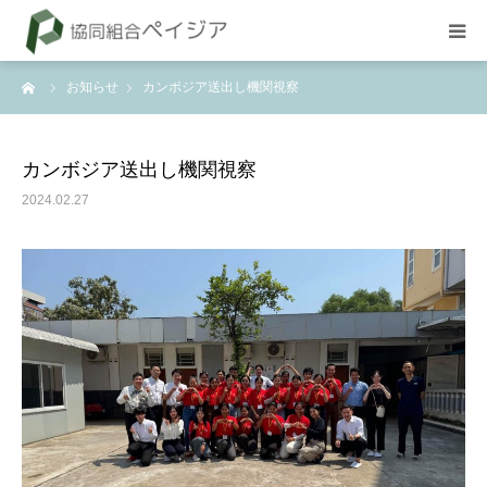
ーム
お知らせ
カンボジア送出し機関視察
組合概要
お知らせ
カンボジア送出し機関視察
2024.02.27
BLOG
試験
採用情報