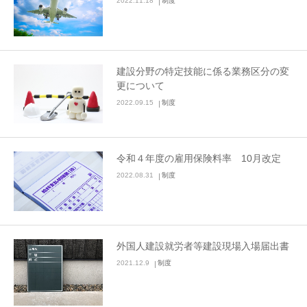
2022.11.18
制度
建設分野の特定技能に係る業務区分の変
更について
2022.09.15
制度
令和４年度の雇用保険料率 10月改定
2022.08.31
制度
外国人建設就労者等建設現場入場届出書
2021.12.9
制度