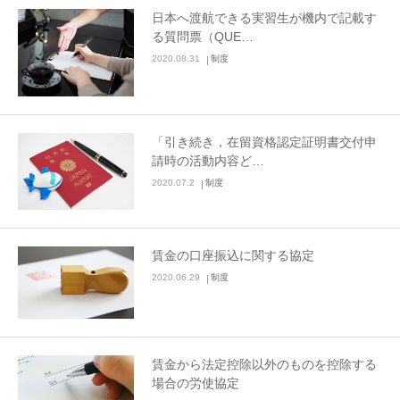
日本へ渡航できる実習生が機内で記載す
る質問票（QUE…
2020.08.31
制度
「引き続き，在留資格認定証明書交付申
請時の活動内容ど…
2020.07.2
制度
賃金の口座振込に関する協定
2020.06.29
制度
賃金から法定控除以外のものを控除する
場合の労使協定