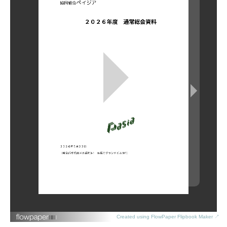
Created using FlowPaper Flipbook Maker ↗