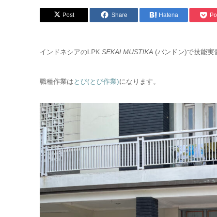
Post
Share
Hatena
Po
インドネシアのLPK
SEKAI MUSTIKA
(バンドン)で技能
職種作業は
とび(とび作業)
になります。