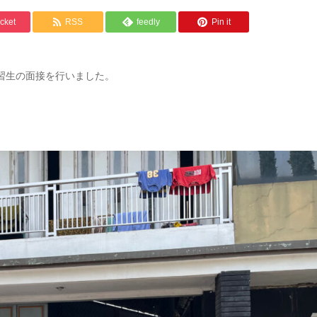
cket
RSS
feedly
Pin it
実習生の面接を行いました。