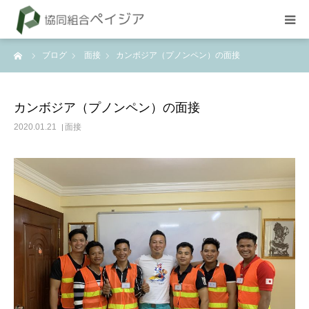
ーム
ブログ
面接
カンボジア（プノンペン）の面接
組合概要
お知らせ
カンボジア（プノンペン）の面接
2020.01.21
面接
BLOG
試験
採用情報