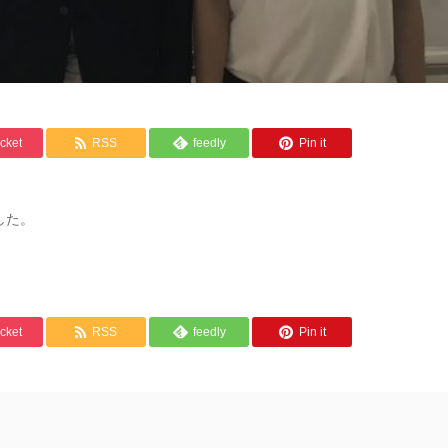
cket
RSS
feedly
Pin it
した。
cket
RSS
feedly
Pin it