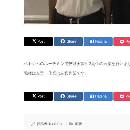
Post
Share
Hatena
Po
ベトナムのホーチミンで技能実習生2期生の面接を行いま
職種は左官 作業は左官作業です。
Post
Share
Hatena
Po
投稿者:
kunihiro
面接