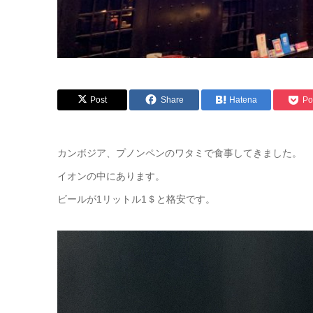
Post
Share
Hatena
Po
カンボジア、プノンペンのワタミで食事してきました。
イオンの中にあります。
ビールが1リットル1＄と格安です。