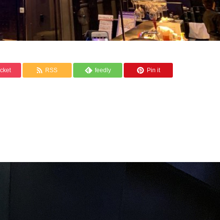
cket
RSS
feedly
Pin it