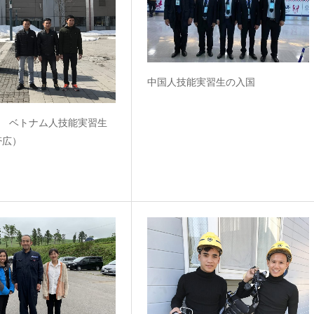
中国人技能実習生の入国
N ベトナム人技能実習生
帯広）