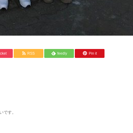
cket
RSS
feedly
Pin it
いです。