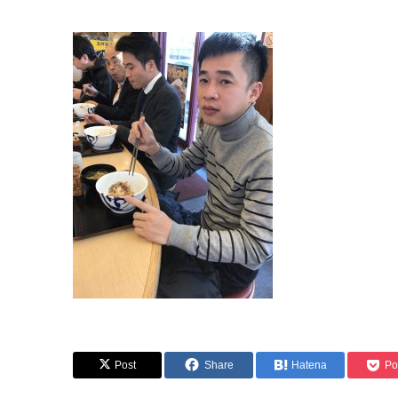
Post
Share
Hatena
Po