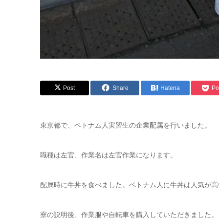
Post
Share
Hatena
Po
東京都で、ベトナム人実習生の企業配属を行いました。
職種は左官、作業名は左官作業になります。
配属時に牛丼を食べました。ベトナム人に牛丼は人気が高
寮の説明後、作業服や自転車を購入していただきました。